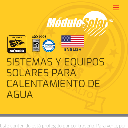
Skip
Men
to
content
SISTEMAS Y EQUIPOS
SOLARES PARA
CALENTAMIENTO DE
AGUA
Este contenido está protegido por contraseña. Para verlo, por